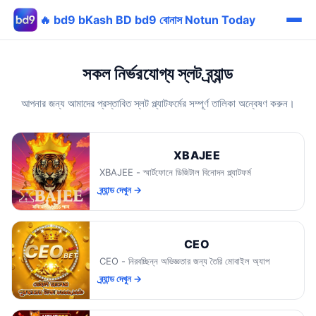
🔥 bd9 bKash BD bd9 বোনাস Notun Today
সকল নির্ভরযোগ্য স্লট ব্র্যান্ড
আপনার জন্য আমাদের প্রস্তাবিত স্লট প্ল্যাটফর্মের সম্পূর্ণ তালিকা অন্বেষণ করুন।
XBAJEE
XBAJEE - স্মার্টফোনে ডিজিটাল বিনোদন প্ল্যাটফর্ম
ব্র্যান্ড দেখুন →
CEO
CEO - নিরবচ্ছিন্ন অভিজ্ঞতার জন্য তৈরি মোবাইল অ্যাপ
ব্র্যান্ড দেখুন →