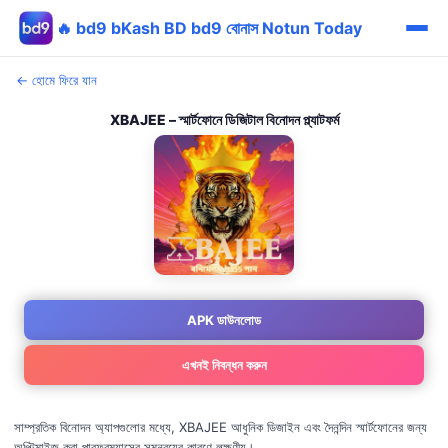
🔥 bd9 bKash BD bd9 বোনাস Notun Today
← হোমে ফিরে যান
XBAJEE – স্মার্টফোনে ডিজিটাল বিনোদন প্ল্যাটফর্ম
APK ডাউনলোড
এখনই নিবন্ধন করুন
সাম্প্রতিক বিনোদন অ্যাপগুলোর মধ্যে, XBAJEE আধুনিক ডিজাইন এবং দৈনন্দিন স্মার্টফোনের জন্য
অপ্টিমাইজ করা পারফরম্যান্সের সমন্বয়ের কারণে লক্ষণীয়।