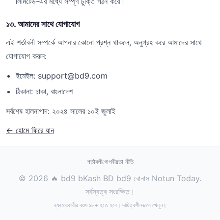
লিমিটেড-এর মধ্যে সম্পূর্ণ চুক্তি গঠন করে।
১৩. আমাদের সাথে যোগাযোগ
এই শর্তাবলী সম্পর্কে আপনার কোনো প্রশ্ন থাকলে, অনুগ্রহ করে আমাদের সাথে
যোগাযোগ করুন:
ইমেইল:
support@bd9.com
ঠিকানা: ঢাকা, বাংলাদেশ
সর্বশেষ হালনাগাদ: ২০২৪ সালের ১০ই জুলাই
← হোমে ফিরে যান
শর্তাবলী
গোপনীয়তা নীতি
© 2026 🔥 bd9 bKash BD bd9 বোনাস Notun Today.
সর্বস্বত্ব সংরক্ষিত।
ব্যবহারকারীর বয়স ১৮+ হতে হবে। দায়িত্বশীলভাবে খেলুন।