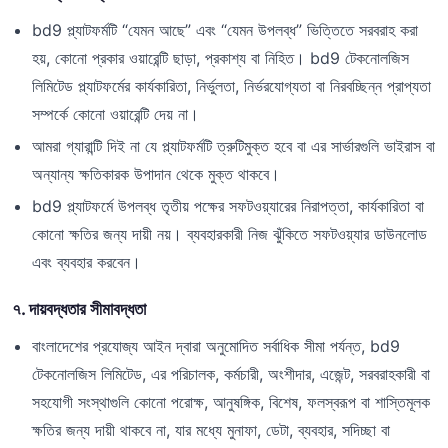
bd9 প্ল্যাটফর্মটি “যেমন আছে” এবং “যেমন উপলব্ধ” ভিত্তিতে সরবরাহ করা
হয়, কোনো প্রকার ওয়ারেন্টি ছাড়া, প্রকাশ্য বা নিহিত। bd9 টেকনোলজিস
লিমিটেড প্ল্যাটফর্মের কার্যকারিতা, নির্ভুলতা, নির্ভরযোগ্যতা বা নিরবচ্ছিন্ন প্রাপ্যতা
সম্পর্কে কোনো ওয়ারেন্টি দেয় না।
আমরা গ্যারান্টি দিই না যে প্ল্যাটফর্মটি ত্রুটিমুক্ত হবে বা এর সার্ভারগুলি ভাইরাস বা
অন্যান্য ক্ষতিকারক উপাদান থেকে মুক্ত থাকবে।
bd9 প্ল্যাটফর্মে উপলব্ধ তৃতীয় পক্ষের সফটওয়্যারের নিরাপত্তা, কার্যকারিতা বা
কোনো ক্ষতির জন্য দায়ী নয়। ব্যবহারকারী নিজ ঝুঁকিতে সফটওয়্যার ডাউনলোড
এবং ব্যবহার করবেন।
৭. দায়বদ্ধতার সীমাবদ্ধতা
বাংলাদেশের প্রযোজ্য আইন দ্বারা অনুমোদিত সর্বাধিক সীমা পর্যন্ত, bd9
টেকনোলজিস লিমিটেড, এর পরিচালক, কর্মচারী, অংশীদার, এজেন্ট, সরবরাহকারী বা
সহযোগী সংস্থাগুলি কোনো পরোক্ষ, আনুষঙ্গিক, বিশেষ, ফলস্বরূপ বা শাস্তিমূলক
ক্ষতির জন্য দায়ী থাকবে না, যার মধ্যে মুনাফা, ডেটা, ব্যবহার, সদিচ্ছা বা