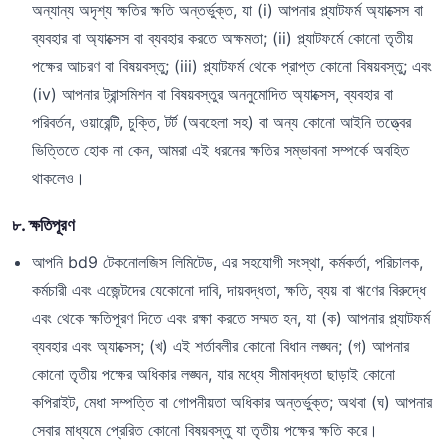
অন্যান্য অদৃশ্য ক্ষতির ক্ষতি অন্তর্ভুক্ত, যা (i) আপনার প্ল্যাটফর্ম অ্যাক্সেস বা
ব্যবহার বা অ্যাক্সেস বা ব্যবহার করতে অক্ষমতা; (ii) প্ল্যাটফর্মে কোনো তৃতীয়
পক্ষের আচরণ বা বিষয়বস্তু; (iii) প্ল্যাটফর্ম থেকে প্রাপ্ত কোনো বিষয়বস্তু; এবং
(iv) আপনার ট্রান্সমিশন বা বিষয়বস্তুর অননুমোদিত অ্যাক্সেস, ব্যবহার বা
পরিবর্তন, ওয়ারেন্টি, চুক্তি, টর্ট (অবহেলা সহ) বা অন্য কোনো আইনি তত্ত্বের
ভিত্তিতে হোক না কেন, আমরা এই ধরনের ক্ষতির সম্ভাবনা সম্পর্কে অবহিত
থাকলেও।
৮. ক্ষতিপূরণ
আপনি bd9 টেকনোলজিস লিমিটেড, এর সহযোগী সংস্থা, কর্মকর্তা, পরিচালক,
কর্মচারী এবং এজেন্টদের যেকোনো দাবি, দায়বদ্ধতা, ক্ষতি, ব্যয় বা ঋণের বিরুদ্ধে
এবং থেকে ক্ষতিপূরণ দিতে এবং রক্ষা করতে সম্মত হন, যা (ক) আপনার প্ল্যাটফর্ম
ব্যবহার এবং অ্যাক্সেস; (খ) এই শর্তাবলীর কোনো বিধান লঙ্ঘন; (গ) আপনার
কোনো তৃতীয় পক্ষের অধিকার লঙ্ঘন, যার মধ্যে সীমাবদ্ধতা ছাড়াই কোনো
কপিরাইট, মেধা সম্পত্তি বা গোপনীয়তা অধিকার অন্তর্ভুক্ত; অথবা (ঘ) আপনার
সেবার মাধ্যমে প্রেরিত কোনো বিষয়বস্তু যা তৃতীয় পক্ষের ক্ষতি করে।