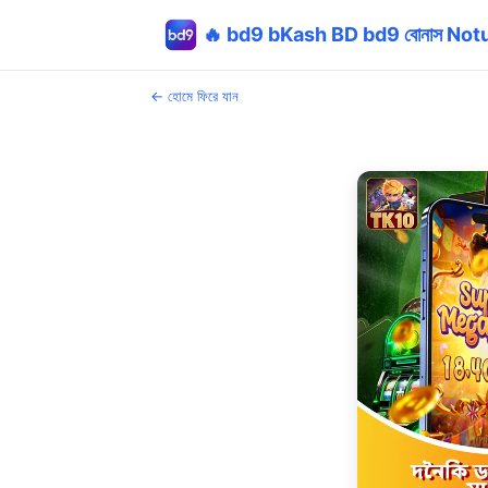
🔥 bd9 bKash BD bd9 বোনাস No
← হোমে ফিরে যান