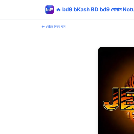
🔥 bd9 bKash BD bd9 বোনাস No
← হোমে ফিরে যান