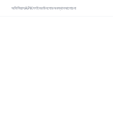
অফিসিয়াল
APK
লগইন
ডাউনলোড
অবস্থান
আলোচনা