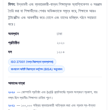
মিশন:
উদ্ভাবনী এবং ব্যবহারকারী-বান্ধব শিক্ষামূলক অ্যাপ্লিকেশন ও সরঞ্জাম
তৈরি করা যা শিক্ষার্থীদের শেখার অভিজ্ঞতাকে সমৃদ্ধ করে, শিক্ষাকে আরও
ইন্টারেক্টিভ এবং আকর্ষনীয় করে তোলে এবং তাদের ভবিষ্যৎ গঠনে সহায়তা
করে।
অবস্থান
ঢাকা
প্রতিষ্ঠিত
২০২০
দল
১২০+
ISO 27001 (তথ্য নিরাপত্তা ব্যবস্থাপনা)
বাংলাদেশ আইটি নিরাপত্তা কর্তৃপক্ষ (BISA) অনুমোদন
আমাদের যাত্রা
২০২০
— কোম্পানি প্রতিষ্ঠা এবং bd9 প্ল্যাটফর্মের প্রথম সংস্করণ প্রকাশ, যার
লক্ষ্য ছিল স্থানীয় শিক্ষাগত চাহিদা পূরণ।
২০২১
— ১০০,০০০ সক্রিয় ব্যবহারকারী অতিক্রম করা এবং প্রথম স্ব-উন্নত