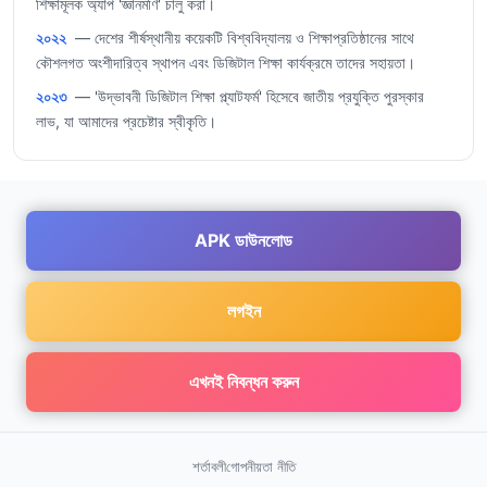
শিক্ষামূলক অ্যাপ 'জ্ঞানমণি' চালু করা।
২০২২
— দেশের শীর্ষস্থানীয় কয়েকটি বিশ্ববিদ্যালয় ও শিক্ষাপ্রতিষ্ঠানের সাথে
কৌশলগত অংশীদারিত্ব স্থাপন এবং ডিজিটাল শিক্ষা কার্যক্রমে তাদের সহায়তা।
২০২৩
— 'উদ্ভাবনী ডিজিটাল শিক্ষা প্ল্যাটফর্ম' হিসেবে জাতীয় প্রযুক্তি পুরস্কার
লাভ, যা আমাদের প্রচেষ্টার স্বীকৃতি।
APK ডাউনলোড
লগইন
এখনই নিবন্ধন করুন
শর্তাবলী
গোপনীয়তা নীতি