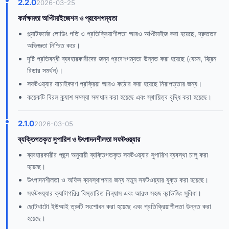
2.2.0
2026-03-25
কর্মক্ষমতা অপ্টিমাইজেশন ও প্রবেশগম্যতা
প্ল্যাটফর্মের লোডিং গতি ও প্রতিক্রিয়াশীলতা আরও অপ্টিমাইজ করা হয়েছে, দ্রুততর
অভিজ্ঞতা নিশ্চিত করে।
দৃষ্টি প্রতিবন্ধী ব্যবহারকারীদের জন্য প্রবেশগম্যতা উন্নত করা হয়েছে (যেমন, স্ক্রিন
রিডার সমর্থন)।
সফটওয়্যার যাচাইকরণ প্রক্রিয়া আরও কঠোর করা হয়েছে নিরাপত্তার জন্য।
কয়েকটি বিরল ক্র্যাশ সমস্যা সমাধান করা হয়েছে এবং স্থায়িত্ব বৃদ্ধি করা হয়েছে।
2.1.0
2026-03-05
ব্যক্তিগতকৃত সুপারিশ ও উৎপাদনশীলতা সফটওয়্যার
ব্যবহারকারীর পছন্দ অনুযায়ী ব্যক্তিগতকৃত সফটওয়্যার সুপারিশ ব্যবস্থা চালু করা
হয়েছে।
উৎপাদনশীলতা ও অফিস ব্যবস্থাপনার জন্য নতুন সফটওয়্যার যুক্ত করা হয়েছে।
সফটওয়্যার ক্যাটাগরির বিস্তারিত বিন্যাস এবং আরও সহজ ব্রাউজিং সুবিধা।
ছোটখাটো ইউআই ত্রুটি সংশোধন করা হয়েছে এবং প্রতিক্রিয়াশীলতা উন্নত করা
হয়েছে।