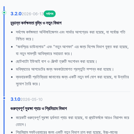
3.2.0
2026-06-13
সর্বশেষ
চূড়ান্ত কর্মক্ষমতা বৃদ্ধি ও নতুন বিভাগ
সর্বশেষ কর্মক্ষমতা অপ্টিমাইজেশন এবং সার্ভার আপগ্রেড করা হয়েছে, যা সর্বোচ্চ গতি
নিশ্চিত করে।
"জনপ্রিয় ডাউনলোড" এবং "নতুন আগমন" এর জন্য বিশেষ বিভাগ যুক্ত করা হয়েছে,
যা নতুন সামগ্রী আবিষ্কারে সহায়তা করে।
ছোটখাটো ইউআই বাগ ও টেক্সট ত্রুটি সংশোধন করা হয়েছে।
ভবিষ্যতের আপডেটের জন্য অবকাঠামোগত প্রস্তুতি সম্পন্ন করা হয়েছে।
ব্যবহারকারী প্রতিক্রিয়া জানানোর জন্য একটি নতুন ফর্ম যোগ করা হয়েছে, যা উন্নতির
সুযোগ তৈরি করে।
3.1.0
2026-05-10
গুরুত্বপূর্ণ সুরক্ষা প্যাচ ও প্রিমিয়াম বিভাগ
কয়েকটি গুরুত্বপূর্ণ সুরক্ষা দুর্বলতা প্যাচ করা হয়েছে, যা প্ল্যাটফর্মকে আরও নিরাপদ করে
তোলে।
প্রিমিয়াম সফটওয়্যারের জন্য একটি নতুন বিভাগ চালু করা হয়েছে, উচ্চ-মানের