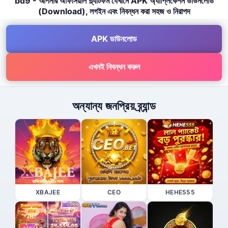
bd9 - আপনার অফিসিয়াল প্ল্যাটফর্ম যেখানে APK অ্যাপ্লিকেশন ডাউনলোড
(Download), লগইন এবং নিবন্ধন করা সহজ ও নিরাপদ
APK ডাউনলোড
এখনই নিবন্ধন করুন
অন্যান্য জনপ্রিয় ব্র্যান্ড
XBAJEE
CEO
HEHE555