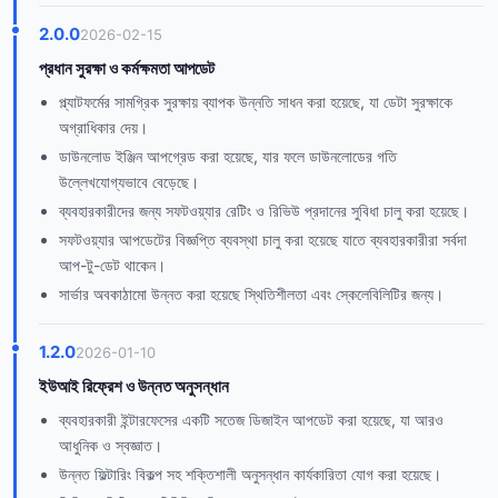
2.0.0
2026-02-15
প্রধান সুরক্ষা ও কর্মক্ষমতা আপডেট
প্ল্যাটফর্মের সামগ্রিক সুরক্ষায় ব্যাপক উন্নতি সাধন করা হয়েছে, যা ডেটা সুরক্ষাকে
অগ্রাধিকার দেয়।
ডাউনলোড ইঞ্জিন আপগ্রেড করা হয়েছে, যার ফলে ডাউনলোডের গতি
উল্লেখযোগ্যভাবে বেড়েছে।
ব্যবহারকারীদের জন্য সফটওয়্যার রেটিং ও রিভিউ প্রদানের সুবিধা চালু করা হয়েছে।
সফটওয়্যার আপডেটের বিজ্ঞপ্তি ব্যবস্থা চালু করা হয়েছে যাতে ব্যবহারকারীরা সর্বদা
আপ-টু-ডেট থাকেন।
সার্ভার অবকাঠামো উন্নত করা হয়েছে স্থিতিশীলতা এবং স্কেলেবিলিটির জন্য।
1.2.0
2026-01-10
ইউআই রিফ্রেশ ও উন্নত অনুসন্ধান
ব্যবহারকারী ইন্টারফেসের একটি সতেজ ডিজাইন আপডেট করা হয়েছে, যা আরও
আধুনিক ও স্বজ্ঞাত।
উন্নত ফিল্টারিং বিকল্প সহ শক্তিশালী অনুসন্ধান কার্যকারিতা যোগ করা হয়েছে।