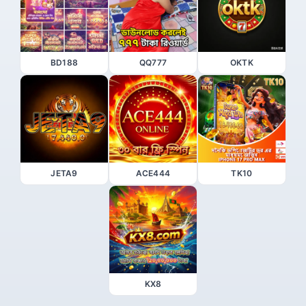
BD188
QQ777
OKTK
JETA9
ACE444
TK10
KX8