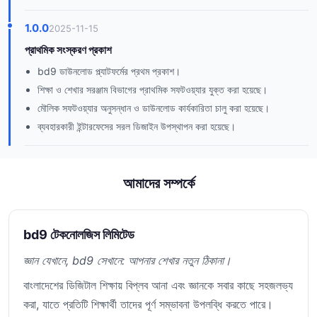
1.0.0
2025-11-15
প্রাথমিক সংস্করণ প্রকাশ
bd9 ডাউনলোড প্ল্যাটফর্মের প্রথম প্রকাশ।
শিক্ষা ও শেখার সরঞ্জাম বিভাগের প্রাথমিক সফটওয়্যার যুক্ত করা হয়েছে।
মৌলিক সফটওয়্যার অনুসন্ধান ও ডাউনলোড কার্যকারিতা চালু করা হয়েছে।
ব্যবহারকারী ইন্টারফেসের সরল ডিজাইন উপস্থাপন করা হয়েছে।
আমাদের সম্পর্কে
bd9 টেকনোলজিস লিমিটেড
জ্ঞান যেখানে, bd9 সেখানে: আপনার শেখার নতুন ঠিকানা।
বাংলাদেশের ডিজিটাল শিক্ষায় বিপ্লব আনা এবং জ্ঞানকে সবার কাছে সহজলভ্য
করা, যাতে প্রতিটি শিক্ষার্থী তাদের পূর্ণ সম্ভাবনা উপলব্ধি করতে পারে।