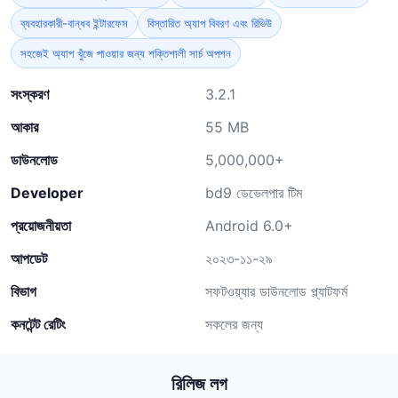
ব্যবহারকারী-বান্ধব ইন্টারফেস
বিস্তারিত অ্যাপ বিবরণ এবং রিভিউ
সহজেই অ্যাপ খুঁজে পাওয়ার জন্য শক্তিশালী সার্চ অপশন
সংস্করণ
3.2.1
আকার
55 MB
ডাউনলোড
5,000,000+
Developer
bd9 ডেভেলপার টিম
প্রয়োজনীয়তা
Android 6.0+
আপডেট
২০২৩-১১-২৯
বিভাগ
সফটওয়্যার ডাউনলোড প্ল্যাটফর্ম
কনটেন্ট রেটিং
সকলের জন্য
রিলিজ লগ