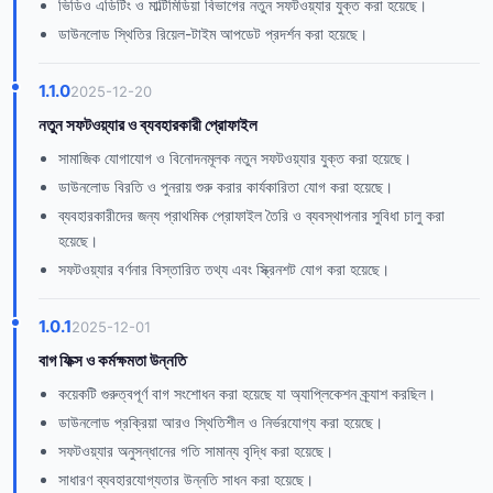
ভিডিও এডিটিং ও মাল্টিমিডিয়া বিভাগের নতুন সফটওয়্যার যুক্ত করা হয়েছে।
ডাউনলোড স্থিতির রিয়েল-টাইম আপডেট প্রদর্শন করা হয়েছে।
1.1.0
2025-12-20
নতুন সফটওয়্যার ও ব্যবহারকারী প্রোফাইল
সামাজিক যোগাযোগ ও বিনোদনমূলক নতুন সফটওয়্যার যুক্ত করা হয়েছে।
ডাউনলোড বিরতি ও পুনরায় শুরু করার কার্যকারিতা যোগ করা হয়েছে।
ব্যবহারকারীদের জন্য প্রাথমিক প্রোফাইল তৈরি ও ব্যবস্থাপনার সুবিধা চালু করা
হয়েছে।
সফটওয়্যার বর্ণনার বিস্তারিত তথ্য এবং স্ক্রিনশট যোগ করা হয়েছে।
1.0.1
2025-12-01
বাগ ফিক্স ও কর্মক্ষমতা উন্নতি
কয়েকটি গুরুত্বপূর্ণ বাগ সংশোধন করা হয়েছে যা অ্যাপ্লিকেশন ক্র্যাশ করছিল।
ডাউনলোড প্রক্রিয়া আরও স্থিতিশীল ও নির্ভরযোগ্য করা হয়েছে।
সফটওয়্যার অনুসন্ধানের গতি সামান্য বৃদ্ধি করা হয়েছে।
সাধারণ ব্যবহারযোগ্যতার উন্নতি সাধন করা হয়েছে।