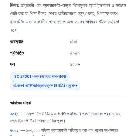
মিশন:
উদ্ভাবনী এবং ব্যবহারকারী-বান্ধব শিক্ষামূলক অ্যাপ্লিকেশন ও সরঞ্জাম
তৈরি করা যা শিক্ষার্থীদের শেখার অভিজ্ঞতাকে সমৃদ্ধ করে, শিক্ষাকে আরও
ইন্টারেক্টিভ এবং আকর্ষনীয় করে তোলে এবং তাদের ভবিষ্যৎ গঠনে সহায়তা
করে।
অবস্থান
ঢাকা
প্রতিষ্ঠিত
২০২০
দল
১২০+
ISO 27001 (তথ্য নিরাপত্তা ব্যবস্থাপনা)
বাংলাদেশ আইটি নিরাপত্তা কর্তৃপক্ষ (BISA) অনুমোদন
আমাদের যাত্রা
২০২০
— কোম্পানি প্রতিষ্ঠা এবং bd9 প্ল্যাটফর্মের প্রথম সংস্করণ প্রকাশ, যার
লক্ষ্য ছিল স্থানীয় শিক্ষাগত চাহিদা পূরণ।
২০২১
— ১০০,০০০ সক্রিয় ব্যবহারকারী অতিক্রম করা এবং প্রথম স্ব-উন্নত