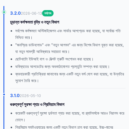
3.2.0
2026-06-13
সর্বশেষ
চূড়ান্ত কর্মক্ষমতা বৃদ্ধি ও নতুন বিভাগ
সর্বশেষ কর্মক্ষমতা অপ্টিমাইজেশন এবং সার্ভার আপগ্রেড করা হয়েছে, যা সর্বোচ্চ গতি
নিশ্চিত করে।
"জনপ্রিয় ডাউনলোড" এবং "নতুন আগমন" এর জন্য বিশেষ বিভাগ যুক্ত করা হয়েছে,
যা নতুন সামগ্রী আবিষ্কারে সহায়তা করে।
ছোটখাটো ইউআই বাগ ও টেক্সট ত্রুটি সংশোধন করা হয়েছে।
ভবিষ্যতের আপডেটের জন্য অবকাঠামোগত প্রস্তুতি সম্পন্ন করা হয়েছে।
ব্যবহারকারী প্রতিক্রিয়া জানানোর জন্য একটি নতুন ফর্ম যোগ করা হয়েছে, যা উন্নতির
সুযোগ তৈরি করে।
3.1.0
2026-05-10
গুরুত্বপূর্ণ সুরক্ষা প্যাচ ও প্রিমিয়াম বিভাগ
কয়েকটি গুরুত্বপূর্ণ সুরক্ষা দুর্বলতা প্যাচ করা হয়েছে, যা প্ল্যাটফর্মকে আরও নিরাপদ করে
তোলে।
প্রিমিয়াম সফটওয়্যারের জন্য একটি নতুন বিভাগ চালু করা হয়েছে, উচ্চ-মানের