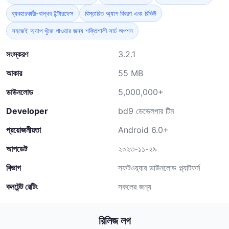
ব্যবহারকারী-বান্ধব ইন্টারফেস
বিস্তারিত অ্যাপ বিবরণ এবং রিভিউ
সহজেই অ্যাপ খুঁজে পাওয়ার জন্য শক্তিশালী সার্চ অপশন
সংস্করণ
3.2.1
আকার
55 MB
ডাউনলোড
5,000,000+
Developer
bd9 ডেভেলপার টিম
প্রয়োজনীয়তা
Android 6.0+
আপডেট
২০২৩-১১-২৯
বিভাগ
সফটওয়্যার ডাউনলোড প্ল্যাটফর্ম
কনটেন্ট রেটিং
সকলের জন্য
রিলিজ লগ