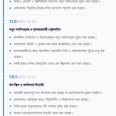
ভিডিও এডিটিং ও মাল্টিমিডিয়া বিভাগের নতুন সফটওয়্যার যুক্ত করা হয়েছে।
ডাউনলোড স্থিতির রিয়েল-টাইম আপডেট প্রদর্শন করা হয়েছে।
1.1.0
2025-12-20
নতুন সফটওয়্যার ও ব্যবহারকারী প্রোফাইল
সামাজিক যোগাযোগ ও বিনোদনমূলক নতুন সফটওয়্যার যুক্ত করা হয়েছে।
ডাউনলোড বিরতি ও পুনরায় শুরু করার কার্যকারিতা যোগ করা হয়েছে।
ব্যবহারকারীদের জন্য প্রাথমিক প্রোফাইল তৈরি ও ব্যবস্থাপনার সুবিধা চালু করা
হয়েছে।
সফটওয়্যার বর্ণনার বিস্তারিত তথ্য এবং স্ক্রিনশট যোগ করা হয়েছে।
1.0.1
2025-12-01
বাগ ফিক্স ও কর্মক্ষমতা উন্নতি
কয়েকটি গুরুত্বপূর্ণ বাগ সংশোধন করা হয়েছে যা অ্যাপ্লিকেশন ক্র্যাশ করছিল।
ডাউনলোড প্রক্রিয়া আরও স্থিতিশীল ও নির্ভরযোগ্য করা হয়েছে।
সফটওয়্যার অনুসন্ধানের গতি সামান্য বৃদ্ধি করা হয়েছে।
সাধারণ ব্যবহারযোগ্যতার উন্নতি সাধন করা হয়েছে।