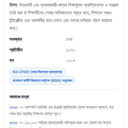
মিশন:
উদ্ভাবনী এবং ব্যবহারকারী-বান্ধব শিক্ষামূলক অ্যাপ্লিকেশন ও সরঞ্জাম
তৈরি করা যা শিক্ষার্থীদের শেখার অভিজ্ঞতাকে সমৃদ্ধ করে, শিক্ষাকে আরও
ইন্টারেক্টিভ এবং আকর্ষনীয় করে তোলে এবং তাদের ভবিষ্যৎ গঠনে সহায়তা
করে।
অবস্থান
ঢাকা
প্রতিষ্ঠিত
২০২০
দল
১২০+
ISO 27001 (তথ্য নিরাপত্তা ব্যবস্থাপনা)
বাংলাদেশ আইটি নিরাপত্তা কর্তৃপক্ষ (BISA) অনুমোদন
আমাদের যাত্রা
২০২০
— কোম্পানি প্রতিষ্ঠা এবং bd9 প্ল্যাটফর্মের প্রথম সংস্করণ প্রকাশ, যার
লক্ষ্য ছিল স্থানীয় শিক্ষাগত চাহিদা পূরণ।
২০২১
— ১০০,০০০ সক্রিয় ব্যবহারকারী অতিক্রম করা এবং প্রথম স্ব-উন্নত