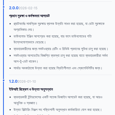
2.0.0
2026-02-15
প্রধান সুরক্ষা ও কর্মক্ষমতা আপডেট
প্ল্যাটফর্মের সামগ্রিক সুরক্ষায় ব্যাপক উন্নতি সাধন করা হয়েছে, যা ডেটা সুরক্ষাকে
অগ্রাধিকার দেয়।
ডাউনলোড ইঞ্জিন আপগ্রেড করা হয়েছে, যার ফলে ডাউনলোডের গতি
উল্লেখযোগ্যভাবে বেড়েছে।
ব্যবহারকারীদের জন্য সফটওয়্যার রেটিং ও রিভিউ প্রদানের সুবিধা চালু করা হয়েছে।
সফটওয়্যার আপডেটের বিজ্ঞপ্তি ব্যবস্থা চালু করা হয়েছে যাতে ব্যবহারকারীরা সর্বদা
আপ-টু-ডেট থাকেন।
সার্ভার অবকাঠামো উন্নত করা হয়েছে স্থিতিশীলতা এবং স্কেলেবিলিটির জন্য।
1.2.0
2026-01-10
ইউআই রিফ্রেশ ও উন্নত অনুসন্ধান
ব্যবহারকারী ইন্টারফেসের একটি সতেজ ডিজাইন আপডেট করা হয়েছে, যা আরও
আধুনিক ও স্বজ্ঞাত।
উন্নত ফিল্টারিং বিকল্প সহ শক্তিশালী অনুসন্ধান কার্যকারিতা যোগ করা হয়েছে।