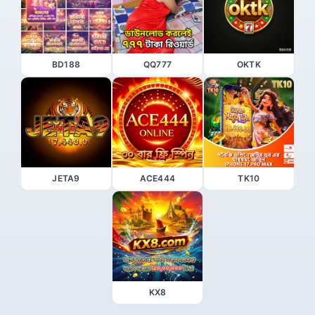
BD188
QQ777
OKTK
JETA9
ACE444
TK10
KX8