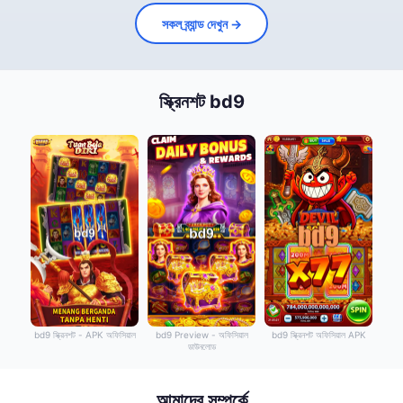
সকল ব্র্যান্ড দেখুন →
স্ক্রিনশট bd9
bd9 স্ক্রিনশট - APK অফিসিয়াল
bd9 Preview - অফিসিয়াল
bd9 স্ক্রিনশট অফিসিয়াল APK
ডাউনলোড
আমাদের সম্পর্কে