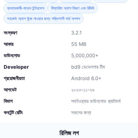
ব্যবহারকারী-বান্ধব ইন্টারফেস
বিস্তারিত অ্যাপ বিবরণ এবং রিভিউ
সহজেই অ্যাপ খুঁজে পাওয়ার জন্য শক্তিশালী সার্চ অপশন
সংস্করণ
3.2.1
আকার
55 MB
ডাউনলোড
5,000,000+
Developer
bd9 ডেভেলপার টিম
প্রয়োজনীয়তা
Android 6.0+
আপডেট
২০২৩-১১-২৯
বিভাগ
সফটওয়্যার ডাউনলোড প্ল্যাটফর্ম
কনটেন্ট রেটিং
সকলের জন্য
রিলিজ লগ