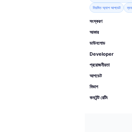
নিয়মিত অ্যাপ আপডেট
ব্য
সংস্করণ
আকার
ডাউনলোড
Developer
প্রয়োজনীয়তা
আপডেট
বিভাগ
কনটেন্ট রেটিং