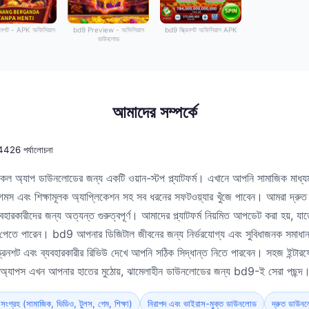
রিনশট - APK অফিসিয়াল
bd9 Preview - অফিসিয়াল
bd9 স্ক্রিনশট অফিসিয়াল APK
ডাউনলোড
আমাদের সম্পর্কে
4426 পর্যালোচনা
 অ্যাপ ডাউনলোডের জন্য একটি ওয়ান-স্টপ প্ল্যাটফর্ম। এখানে আপনি সামাজিক মাধ্যম, 
 গেমস এবং শিক্ষামূলক অ্যাপ্লিকেশন সহ সব ধরনের সফটওয়্যার খুঁজে পাবেন। আমরা দ্র
যবহারকারীদের জন্য অত্যন্ত গুরুত্বপূর্ণ। আমাদের প্ল্যাটফর্ম নিয়মিত আপডেট করা হয়, যাত
পেতে পারেন। bd9 আপনার ডিজিটাল জীবনের জন্য নির্ভরযোগ্য এবং সুবিধাজনক সমাধান 
্ক্রিনশট এবং ব্যবহারকারীর রিভিউ দেখে আপনি সঠিক সিদ্ধান্ত নিতে পারবেন। সহজ ইন্টারফে
য় অ্যাপস এখন আপনার হাতের মুঠোয়, ঝামেলাহীন ডাউনলোডের জন্য bd9-ই সেরা পছন্দ
সংগ্রহ (সামাজিক, ভিডিও, টুলস, গেম, শিক্ষা)
নিরাপদ এবং ভাইরাস-মুক্ত ডাউনলোড
দ্রুত ডাউন