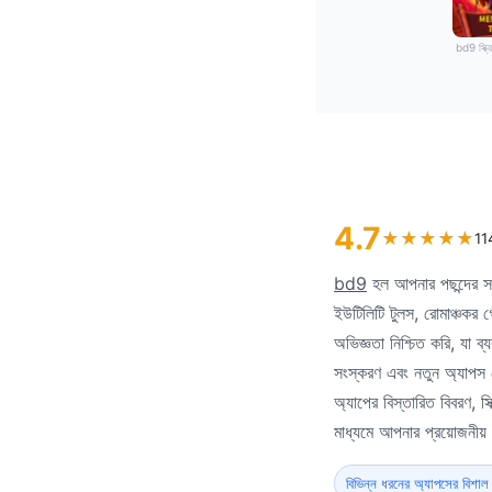
bd9 স্ক্
4.7
★
★
★
★
★
11
bd9
হল আপনার পছন্দের সকল
ইউটিলিটি টুলস, রোমাঞ্চকর
অভিজ্ঞতা নিশ্চিত করি, যা ব্
সংস্করণ এবং নতুন অ্যাপস 
অ্যাপের বিস্তারিত বিবরণ, স
মাধ্যমে আপনার প্রয়োজনী
বিভিন্ন ধরনের অ্যাপসের বিশাল 