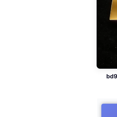
bd9 -