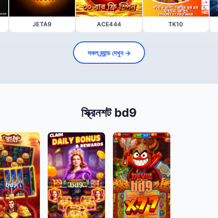
JETA9
ACE444
TK10
সকল ব্র্যান্ড দেখুন →
স্ক্রিনশট bd9