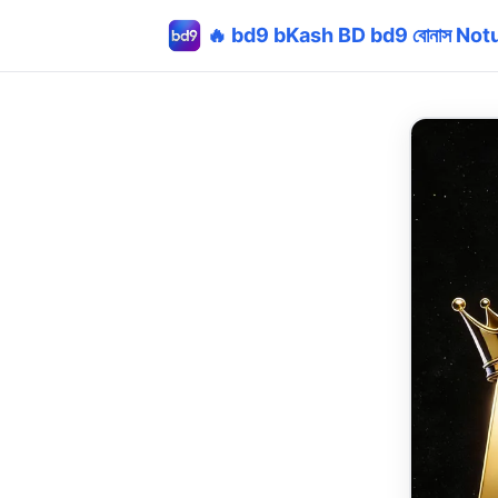
🔥 bd9 bKash BD bd9 বোনাস No