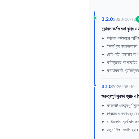
3.2.0
2026-06-13
চূড়ান্ত কর্মক্ষমতা বৃদ্ধি 
সর্বশেষ কর্মক্ষমতা অপ্
"জনপ্রিয় ডাউনলোড" এ
ছোটখাটো ইউআই বাগ ও 
ভবিষ্যতের আপডেটের জ
ব্যবহারকারী প্রতিক্রি
3.1.0
2026-05-10
গুরুত্বপূর্ণ সুরক্ষা প্যাচ ও
কয়েকটি গুরুত্বপূর্ণ স
প্রিমিয়াম সফটওয়্যার
ডাউনলোড ব্যর্থতার জন্
নতুন শিক্ষা সফটওয়্যার