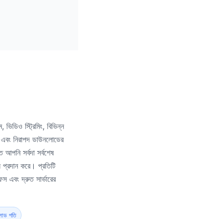
ভিডিও স্ট্রিমিং, বিভিন্ন
ুত এবং নিরাপদ ডাউনলোডের
ে আপনি সর্বদা সর্বশেষ
প্রদান করে। প্রতিটি
স এবং দ্রুত সার্ভারের
।
লোড গতি