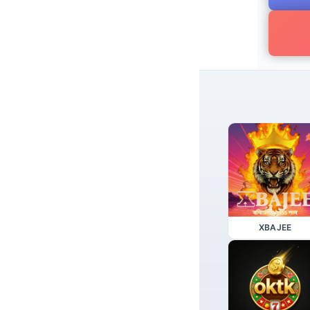
XBAJEE