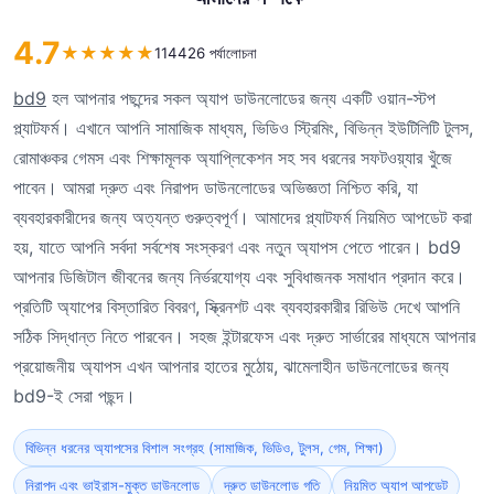
4.7
★
★
★
★
★
114426 পর্যালোচনা
bd9
হল আপনার পছন্দের সকল অ্যাপ ডাউনলোডের জন্য একটি ওয়ান-স্টপ
প্ল্যাটফর্ম। এখানে আপনি সামাজিক মাধ্যম, ভিডিও স্ট্রিমিং, বিভিন্ন ইউটিলিটি টুলস,
রোমাঞ্চকর গেমস এবং শিক্ষামূলক অ্যাপ্লিকেশন সহ সব ধরনের সফটওয়্যার খুঁজে
পাবেন। আমরা দ্রুত এবং নিরাপদ ডাউনলোডের অভিজ্ঞতা নিশ্চিত করি, যা
ব্যবহারকারীদের জন্য অত্যন্ত গুরুত্বপূর্ণ। আমাদের প্ল্যাটফর্ম নিয়মিত আপডেট করা
হয়, যাতে আপনি সর্বদা সর্বশেষ সংস্করণ এবং নতুন অ্যাপস পেতে পারেন। bd9
আপনার ডিজিটাল জীবনের জন্য নির্ভরযোগ্য এবং সুবিধাজনক সমাধান প্রদান করে।
প্রতিটি অ্যাপের বিস্তারিত বিবরণ, স্ক্রিনশট এবং ব্যবহারকারীর রিভিউ দেখে আপনি
সঠিক সিদ্ধান্ত নিতে পারবেন। সহজ ইন্টারফেস এবং দ্রুত সার্ভারের মাধ্যমে আপনার
প্রয়োজনীয় অ্যাপস এখন আপনার হাতের মুঠোয়, ঝামেলাহীন ডাউনলোডের জন্য
bd9-ই সেরা পছন্দ।
বিভিন্ন ধরনের অ্যাপসের বিশাল সংগ্রহ (সামাজিক, ভিডিও, টুলস, গেম, শিক্ষা)
নিরাপদ এবং ভাইরাস-মুক্ত ডাউনলোড
দ্রুত ডাউনলোড গতি
নিয়মিত অ্যাপ আপডেট