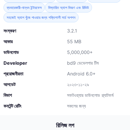
ব্যবহারকারী-বান্ধব ইন্টারফেস
বিস্তারিত অ্যাপ বিবরণ এবং রিভিউ
সহজেই অ্যাপ খুঁজে পাওয়ার জন্য শক্তিশালী সার্চ অপশন
সংস্করণ
3.2.1
আকার
55 MB
ডাউনলোড
5,000,000+
Developer
bd9 ডেভেলপার টিম
প্রয়োজনীয়তা
Android 6.0+
আপডেট
২০২৩-১১-২৯
বিভাগ
সফটওয়্যার ডাউনলোড প্ল্যাটফর্ম
কনটেন্ট রেটিং
সকলের জন্য
রিলিজ লগ