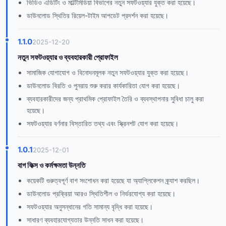
ভিডিও এডিটিং ও মাল্টিমিডিয়া বিভাগের নতুন সফটওয়্যার যুক্ত করা হয়েছে।
ডাউনলোড স্থিতির রিয়েল-টাইম আপডেট প্রদর্শন করা হয়েছে।
1.1.0
2025-12-20
নতুন সফটওয়্যার ও ব্যবহারকারী প্রোফাইল
সামাজিক যোগাযোগ ও বিনোদনমূলক নতুন সফটওয়্যার যুক্ত করা হয়েছে।
ডাউনলোড বিরতি ও পুনরায় শুরু করার কার্যকারিতা যোগ করা হয়েছে।
ব্যবহারকারীদের জন্য প্রাথমিক প্রোফাইল তৈরি ও ব্যবস্থাপনার সুবিধা চালু করা
হয়েছে।
সফটওয়্যার বর্ণনার বিস্তারিত তথ্য এবং স্ক্রিনশট যোগ করা হয়েছে।
1.0.1
2025-12-01
বাগ ফিক্স ও কর্মক্ষমতা উন্নতি
কয়েকটি গুরুত্বপূর্ণ বাগ সংশোধন করা হয়েছে যা অ্যাপ্লিকেশন ক্র্যাশ করছিল।
ডাউনলোড প্রক্রিয়া আরও স্থিতিশীল ও নির্ভরযোগ্য করা হয়েছে।
সফটওয়্যার অনুসন্ধানের গতি সামান্য বৃদ্ধি করা হয়েছে।
সাধারণ ব্যবহারযোগ্যতার উন্নতি সাধন করা হয়েছে।