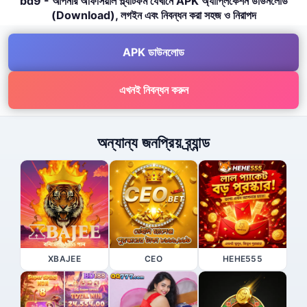
bd9 - আপনার অফিসিয়াল প্ল্যাটফর্ম যেখানে APK অ্যাপ্লিকেশন ডাউনলোড
(Download), লগইন এবং নিবন্ধন করা সহজ ও নিরাপদ
APK ডাউনলোড
এখনই নিবন্ধন করুন
অন্যান্য জনপ্রিয় ব্র্যান্ড
XBAJEE
CEO
HEHE555