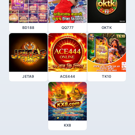
BD188
QQ777
OKTK
JETA9
ACE444
TK10
KX8