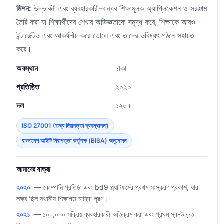
মিশন:
উদ্ভাবনী এবং ব্যবহারকারী-বান্ধব শিক্ষামূলক অ্যাপ্লিকেশন ও সরঞ্জাম
তৈরি করা যা শিক্ষার্থীদের শেখার অভিজ্ঞতাকে সমৃদ্ধ করে, শিক্ষাকে আরও
ইন্টারেক্টিভ এবং আকর্ষনীয় করে তোলে এবং তাদের ভবিষ্যৎ গঠনে সহায়তা
করে।
অবস্থান
ঢাকা
প্রতিষ্ঠিত
২০২০
দল
১২০+
ISO 27001 (তথ্য নিরাপত্তা ব্যবস্থাপনা)
বাংলাদেশ আইটি নিরাপত্তা কর্তৃপক্ষ (BISA) অনুমোদন
আমাদের যাত্রা
২০২০
— কোম্পানি প্রতিষ্ঠা এবং bd9 প্ল্যাটফর্মের প্রথম সংস্করণ প্রকাশ, যার
লক্ষ্য ছিল স্থানীয় শিক্ষাগত চাহিদা পূরণ।
২০২১
— ১০০,০০০ সক্রিয় ব্যবহারকারী অতিক্রম করা এবং প্রথম স্ব-উন্নত