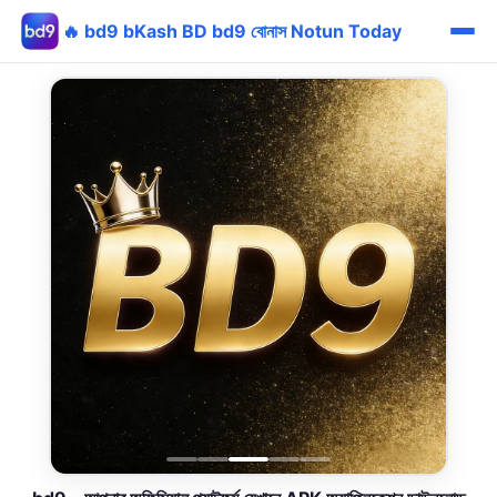
🔥 bd9 bKash BD bd9 বোনাস Notun Today