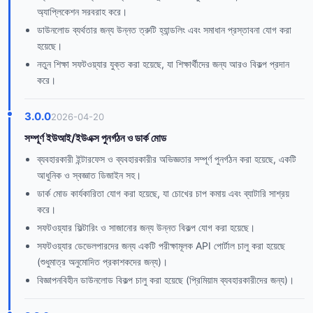
অ্যাপ্লিকেশন সরবরাহ করে।
ডাউনলোড ব্যর্থতার জন্য উন্নত ত্রুটি হ্যান্ডলিং এবং সমাধান প্রস্তাবনা যোগ করা
হয়েছে।
নতুন শিক্ষা সফটওয়্যার যুক্ত করা হয়েছে, যা শিক্ষার্থীদের জন্য আরও বিকল্প প্রদান
করে।
3.0.0
2026-04-20
সম্পূর্ণ ইউআই/ইউএক্স পুনর্গঠন ও ডার্ক মোড
ব্যবহারকারী ইন্টারফেস ও ব্যবহারকারীর অভিজ্ঞতার সম্পূর্ণ পুনর্গঠন করা হয়েছে, একটি
আধুনিক ও স্বজ্ঞাত ডিজাইন সহ।
ডার্ক মোড কার্যকারিতা যোগ করা হয়েছে, যা চোখের চাপ কমায় এবং ব্যাটারি সাশ্রয়
করে।
সফটওয়্যার ফিল্টারিং ও সাজানোর জন্য উন্নত বিকল্প যোগ করা হয়েছে।
সফটওয়্যার ডেভেলপারদের জন্য একটি পরীক্ষামূলক API পোর্টাল চালু করা হয়েছে
(শুধুমাত্র অনুমোদিত প্রকাশকদের জন্য)।
বিজ্ঞাপনবিহীন ডাউনলোড বিকল্প চালু করা হয়েছে (প্রিমিয়াম ব্যবহারকারীদের জন্য)।