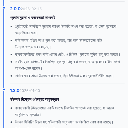
2.0.0
2026-02-15
প্রধান সুরক্ষা ও কর্মক্ষমতা আপডেট
প্ল্যাটফর্মের সামগ্রিক সুরক্ষায় ব্যাপক উন্নতি সাধন করা হয়েছে, যা ডেটা সুরক্ষাকে
অগ্রাধিকার দেয়।
ডাউনলোড ইঞ্জিন আপগ্রেড করা হয়েছে, যার ফলে ডাউনলোডের গতি
উল্লেখযোগ্যভাবে বেড়েছে।
ব্যবহারকারীদের জন্য সফটওয়্যার রেটিং ও রিভিউ প্রদানের সুবিধা চালু করা হয়েছে।
সফটওয়্যার আপডেটের বিজ্ঞপ্তি ব্যবস্থা চালু করা হয়েছে যাতে ব্যবহারকারীরা সর্বদা
আপ-টু-ডেট থাকেন।
সার্ভার অবকাঠামো উন্নত করা হয়েছে স্থিতিশীলতা এবং স্কেলেবিলিটির জন্য।
1.2.0
2026-01-10
ইউআই রিফ্রেশ ও উন্নত অনুসন্ধান
ব্যবহারকারী ইন্টারফেসের একটি সতেজ ডিজাইন আপডেট করা হয়েছে, যা আরও
আধুনিক ও স্বজ্ঞাত।
উন্নত ফিল্টারিং বিকল্প সহ শক্তিশালী অনুসন্ধান কার্যকারিতা যোগ করা হয়েছে।