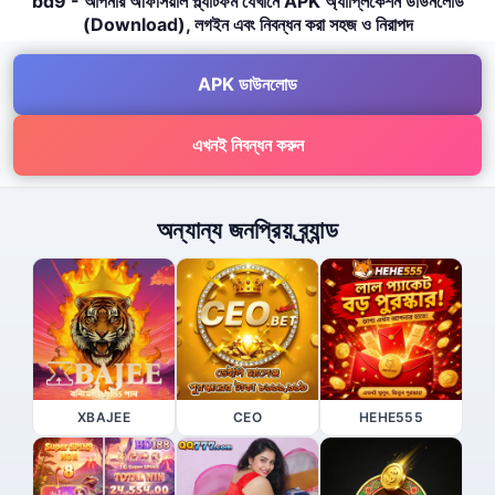
bd9 - আপনার অফিসিয়াল প্ল্যাটফর্ম যেখানে APK অ্যাপ্লিকেশন ডাউনলোড
(Download), লগইন এবং নিবন্ধন করা সহজ ও নিরাপদ
APK ডাউনলোড
এখনই নিবন্ধন করুন
অন্যান্য জনপ্রিয় ব্র্যান্ড
XBAJEE
CEO
HEHE555