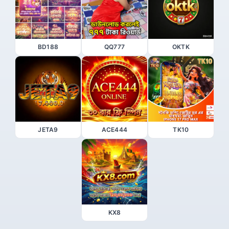
BD188
QQ777
OKTK
JETA9
ACE444
TK10
KX8