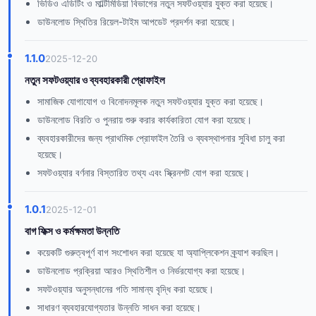
ভিডিও এডিটিং ও মাল্টিমিডিয়া বিভাগের নতুন সফটওয়্যার যুক্ত করা হয়েছে।
ডাউনলোড স্থিতির রিয়েল-টাইম আপডেট প্রদর্শন করা হয়েছে।
1.1.0
2025-12-20
নতুন সফটওয়্যার ও ব্যবহারকারী প্রোফাইল
সামাজিক যোগাযোগ ও বিনোদনমূলক নতুন সফটওয়্যার যুক্ত করা হয়েছে।
ডাউনলোড বিরতি ও পুনরায় শুরু করার কার্যকারিতা যোগ করা হয়েছে।
ব্যবহারকারীদের জন্য প্রাথমিক প্রোফাইল তৈরি ও ব্যবস্থাপনার সুবিধা চালু করা
হয়েছে।
সফটওয়্যার বর্ণনার বিস্তারিত তথ্য এবং স্ক্রিনশট যোগ করা হয়েছে।
1.0.1
2025-12-01
বাগ ফিক্স ও কর্মক্ষমতা উন্নতি
কয়েকটি গুরুত্বপূর্ণ বাগ সংশোধন করা হয়েছে যা অ্যাপ্লিকেশন ক্র্যাশ করছিল।
ডাউনলোড প্রক্রিয়া আরও স্থিতিশীল ও নির্ভরযোগ্য করা হয়েছে।
সফটওয়্যার অনুসন্ধানের গতি সামান্য বৃদ্ধি করা হয়েছে।
সাধারণ ব্যবহারযোগ্যতার উন্নতি সাধন করা হয়েছে।