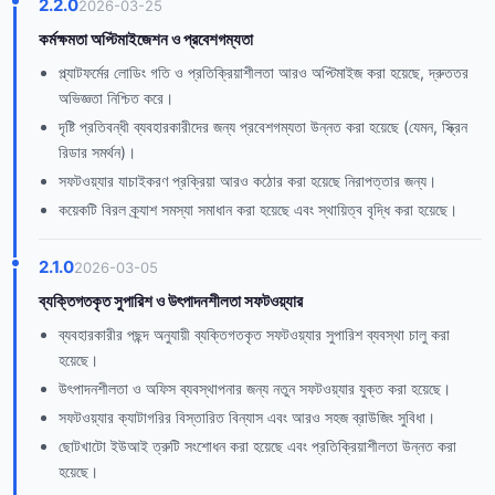
2.2.0
2026-03-25
কর্মক্ষমতা অপ্টিমাইজেশন ও প্রবেশগম্যতা
প্ল্যাটফর্মের লোডিং গতি ও প্রতিক্রিয়াশীলতা আরও অপ্টিমাইজ করা হয়েছে, দ্রুততর
অভিজ্ঞতা নিশ্চিত করে।
দৃষ্টি প্রতিবন্ধী ব্যবহারকারীদের জন্য প্রবেশগম্যতা উন্নত করা হয়েছে (যেমন, স্ক্রিন
রিডার সমর্থন)।
সফটওয়্যার যাচাইকরণ প্রক্রিয়া আরও কঠোর করা হয়েছে নিরাপত্তার জন্য।
কয়েকটি বিরল ক্র্যাশ সমস্যা সমাধান করা হয়েছে এবং স্থায়িত্ব বৃদ্ধি করা হয়েছে।
2.1.0
2026-03-05
ব্যক্তিগতকৃত সুপারিশ ও উৎপাদনশীলতা সফটওয়্যার
ব্যবহারকারীর পছন্দ অনুযায়ী ব্যক্তিগতকৃত সফটওয়্যার সুপারিশ ব্যবস্থা চালু করা
হয়েছে।
উৎপাদনশীলতা ও অফিস ব্যবস্থাপনার জন্য নতুন সফটওয়্যার যুক্ত করা হয়েছে।
সফটওয়্যার ক্যাটাগরির বিস্তারিত বিন্যাস এবং আরও সহজ ব্রাউজিং সুবিধা।
ছোটখাটো ইউআই ত্রুটি সংশোধন করা হয়েছে এবং প্রতিক্রিয়াশীলতা উন্নত করা
হয়েছে।