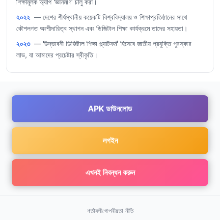
শিক্ষামূলক অ্যাপ 'জ্ঞানমণি' চালু করা।
২০২২
— দেশের শীর্ষস্থানীয় কয়েকটি বিশ্ববিদ্যালয় ও শিক্ষাপ্রতিষ্ঠানের সাথে
কৌশলগত অংশীদারিত্ব স্থাপন এবং ডিজিটাল শিক্ষা কার্যক্রমে তাদের সহায়তা।
২০২৩
— 'উদ্ভাবনী ডিজিটাল শিক্ষা প্ল্যাটফর্ম' হিসেবে জাতীয় প্রযুক্তি পুরস্কার
লাভ, যা আমাদের প্রচেষ্টার স্বীকৃতি।
APK ডাউনলোড
লগইন
এখনই নিবন্ধন করুন
শর্তাবলী
গোপনীয়তা নীতি