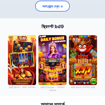
সকল ব্র্যান্ড দেখুন →
স্ক্রিনশট bd9
bd9 স্ক্রিনশট - APK অফিসিয়াল
bd9 Preview - অফিসিয়াল
bd9 স্ক্রিনশট অফিসিয়াল APK
ডাউনলোড
আমাদের সম্পর্কে