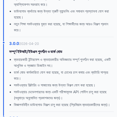
অ্যাপ্লিকেশন সরবরাহ করে।
ডাউনলোড ব্যর্থতার জন্য উন্নত ত্রুটি হ্যান্ডলিং এবং সমাধান প্রস্তাবনা যোগ করা
হয়েছে।
নতুন শিক্ষা সফটওয়্যার যুক্ত করা হয়েছে, যা শিক্ষার্থীদের জন্য আরও বিকল্প প্রদান
করে।
3.0.0
2026-04-20
সম্পূর্ণ ইউআই/ইউএক্স পুনর্গঠন ও ডার্ক মোড
ব্যবহারকারী ইন্টারফেস ও ব্যবহারকারীর অভিজ্ঞতার সম্পূর্ণ পুনর্গঠন করা হয়েছে, একটি
আধুনিক ও স্বজ্ঞাত ডিজাইন সহ।
ডার্ক মোড কার্যকারিতা যোগ করা হয়েছে, যা চোখের চাপ কমায় এবং ব্যাটারি সাশ্রয়
করে।
সফটওয়্যার ফিল্টারিং ও সাজানোর জন্য উন্নত বিকল্প যোগ করা হয়েছে।
সফটওয়্যার ডেভেলপারদের জন্য একটি পরীক্ষামূলক API পোর্টাল চালু করা হয়েছে
(শুধুমাত্র অনুমোদিত প্রকাশকদের জন্য)।
বিজ্ঞাপনবিহীন ডাউনলোড বিকল্প চালু করা হয়েছে (প্রিমিয়াম ব্যবহারকারীদের জন্য)।