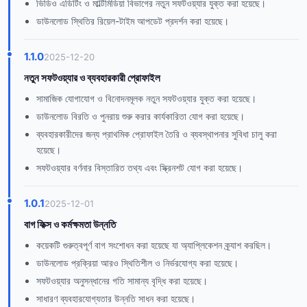
ভিডিও এডিটিং ও মাল্টিমিডিয়া বিভাগের নতুন সফটওয়্যার যুক্ত করা হয়েছে।
ডাউনলোড স্থিতির রিয়েল-টাইম আপডেট প্রদর্শন করা হয়েছে।
1.1.0
2025-12-20
নতুন সফটওয়্যার ও ব্যবহারকারী প্রোফাইল
সামাজিক যোগাযোগ ও বিনোদনমূলক নতুন সফটওয়্যার যুক্ত করা হয়েছে।
ডাউনলোড বিরতি ও পুনরায় শুরু করার কার্যকারিতা যোগ করা হয়েছে।
ব্যবহারকারীদের জন্য প্রাথমিক প্রোফাইল তৈরি ও ব্যবস্থাপনার সুবিধা চালু করা
হয়েছে।
সফটওয়্যার বর্ণনার বিস্তারিত তথ্য এবং স্ক্রিনশট যোগ করা হয়েছে।
1.0.1
2025-12-01
বাগ ফিক্স ও কর্মক্ষমতা উন্নতি
কয়েকটি গুরুত্বপূর্ণ বাগ সংশোধন করা হয়েছে যা অ্যাপ্লিকেশন ক্র্যাশ করছিল।
ডাউনলোড প্রক্রিয়া আরও স্থিতিশীল ও নির্ভরযোগ্য করা হয়েছে।
সফটওয়্যার অনুসন্ধানের গতি সামান্য বৃদ্ধি করা হয়েছে।
সাধারণ ব্যবহারযোগ্যতার উন্নতি সাধন করা হয়েছে।