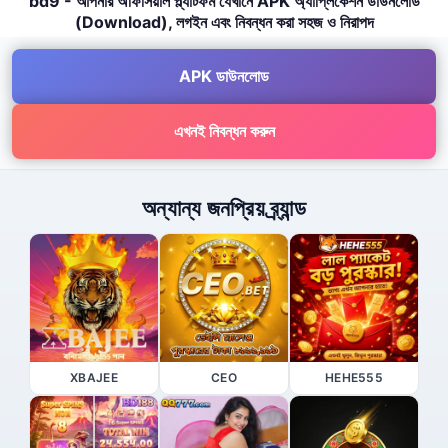
bd9 - আপনার অফিসিয়াল প্ল্যাটফর্ম যেখানে APK অ্যাপ্লিকেশন ডাউনলোড
(Download), লগইন এবং নিবন্ধন করা সহজ ও নিরাপদ
APK ডাউনলোড
এখনই নিবন্ধন করুন
অন্যান্য জনপ্রিয় ব্র্যান্ড
XBAJEE
CEO
HEHE555