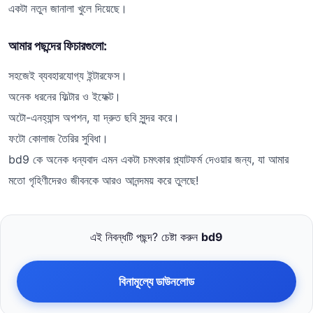
একটা নতুন জানালা খুলে দিয়েছে।
আমার পছন্দের ফিচারগুলো:
সহজেই ব্যবহারযোগ্য ইন্টারফেস।
অনেক ধরনের ফিল্টার ও ইফেক্ট।
অটো-এনহ্যান্স অপশন, যা দ্রুত ছবি সুন্দর করে।
ফটো কোলাজ তৈরির সুবিধা।
bd9 কে অনেক ধন্যবাদ এমন একটা চমৎকার প্ল্যাটফর্ম দেওয়ার জন্য, যা আমার
মতো গৃহিণীদেরও জীবনকে আরও আনন্দময় করে তুলছে!
এই নিবন্ধটি পছন্দ? চেষ্টা করুন
bd9
বিনামূল্যে ডাউনলোড