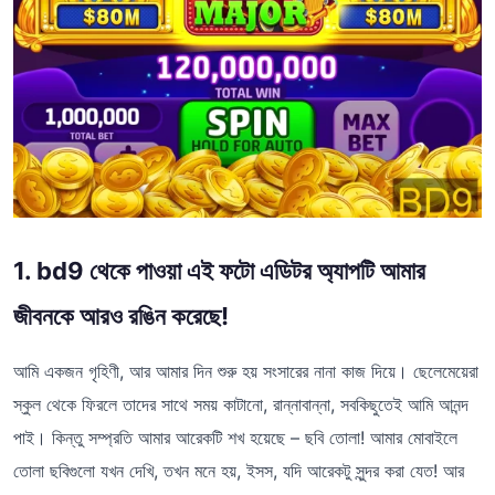
1. bd9 থেকে পাওয়া এই ফটো এডিটর অ্যাপটি আমার
জীবনকে আরও রঙিন করেছে!
আমি একজন গৃহিণী, আর আমার দিন শুরু হয় সংসারের নানা কাজ দিয়ে। ছেলেমেয়েরা
স্কুল থেকে ফিরলে তাদের সাথে সময় কাটানো, রান্নাবান্না, সবকিছুতেই আমি আনন্দ
পাই। কিন্তু সম্প্রতি আমার আরেকটি শখ হয়েছে – ছবি তোলা! আমার মোবাইলে
তোলা ছবিগুলো যখন দেখি, তখন মনে হয়, ইসস, যদি আরেকটু সুন্দর করা যেত! আর