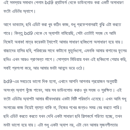
এই সমস্যার সমাধান পেলাম bd9 প্ল্যাটফর্ম থেকে ডাউনলোড করা একটি অসাধারণ
ফটো এডিটর অ্যাপে।
আগে ভাবতাম, ছবি এডিট করা খুব কঠিন কাজ, শুধু প্রফেশনালরাই বুঝি এটা করতে
পারে। কিন্তু bd9 থেকে যে অ্যাপটা নামিয়েছি, সেটা এতটাই সহজ যে আমি
নিজেই অবাক! মাত্র কয়েকটা ট্যাপেই আমার সাধারণ ছবিগুলো অসাধারণ হয়ে যায়।
বাচ্চাদের হাসির ছবি, পরিবারের সাথে কাটানো মুহূর্তগুলো, এমনকি আমার বাগানের ফুলের
ছবিও এখন আরও প্রাণবন্ত লাগে। সোশ্যাল মিডিয়ায় যখন এই ছবিগুলো শেয়ার করি,
সবাই প্রশংসা করে, আর আমার মনটা আনন্দে ভরে ওঠে।
bd9-এর সবচেয়ে ভালো দিক হলো, এখানে আপনি আপনার প্রয়োজন অনুযায়ী
অসংখ্য অ্যাপ খুঁজে পাবেন, আর সব ডাউনলোড করাও খুব সহজ ও সুরক্ষিত। এই
ফটো এডিটর অ্যাপটা আমার জীবনধারায় একটা মিষ্টি পরিবর্তন এনেছে। এখন আমি শুধু
সংসারের কাজ নিয়েই ব্যস্ত থাকি না, নিজের শখের জন্যও সময় বের করতে পারি।
ছবি এডিট করতে করতে যখন দেখি একটা সাধারণ ছবি শিল্পকর্মে পরিণত হচ্ছে, তখন
মনটা ভালো হয়ে যায়। এটা শুধু একটা অ্যাপ নয়, এটা যেন আমার সৃজনশীলতার